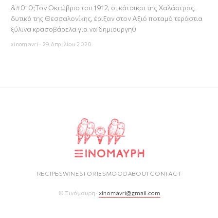
&#010;Τον Οκτώβριο του 1912, οι κάτοικοι της Χαλάστρας,
δυτικά της Θεσσαλονίκης, έριξαν στον Αξιό ποταμό τεράστια
ξύλινα κρασοβάρελα για να δημιουργηθ
xinomavri · 29 Απριλίου 2020
RECIPES
WINE
STORIES
MOOD
ABOUT
CONTACT
© Ξινόμαυρη ·
xinomavri@gmail.com