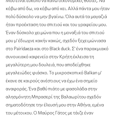
Μου είναι εύκολο να κάνω οικονομικές θυσίες. Να
κόβω από δω, να κόβω από κει. Αλλά πάντα μου ήταν
πολύ δύσκολο να μην βγαίνω. Όλα αυτά τα μαγαζιά
ήταν προέκταση του σπιτιού και του γραφείου μου.
Έναν δύσκολο χειμώνα που η μοναξιά του σπιτιού
μου μ' έδιωχνε κακήν κακώς, σχεδόν ξεχειμώνιασα
στο Pairidaeza και στο Black duck. Σ' ένα παρακμιακό
συνοικιακό καφενείο στην Κρήτη έκλεισα τη
μεγαλύτερη μου δουλειά, που αποδείχθηκε
μεγαλειώδες φιάσκο. Το μικροσκοπικό Balkan μ'
έκανε σε καιρούς ανέστιους να έχω ένα σημείο
αναφοράς. Ένα βαθύ πιάτο με φασολάδα στην
αλησμόνητη Μπρασερί της Βαλαωρίτου σχεδόν
σηματοδότησε την έλευσή μου στην Αθήνα, εμένα
του μέτοικου. Ο Μαύρος Γάτος με τάιζε έναν