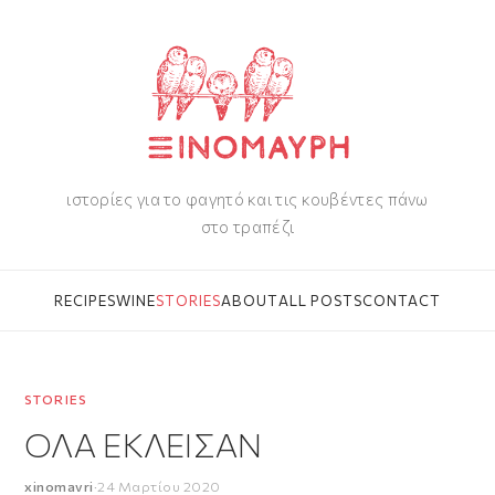
ιστορίες για το φαγητό και τις κουβέντες πάνω
στο τραπέζι
RECIPES
WINE
STORIES
ABOUT
ALL POSTS
CONTACT
STORIES
ΟΛΑ ΕΚΛΕΙΣΑΝ
xinomavri
·
24 Μαρτίου 2020