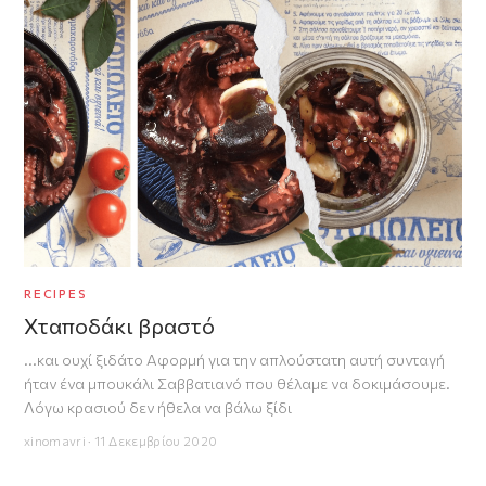
RECIPES
Χταποδάκι βραστό
...και ουχί ξιδάτο Αφορμή για την απλούστατη αυτή συνταγή
ήταν ένα μπουκάλι Σαββατιανό που θέλαμε να δοκιμάσουμε.
Λόγω κρασιού δεν ήθελα να βάλω ξίδι
xinomavri · 11 Δεκεμβρίου 2020