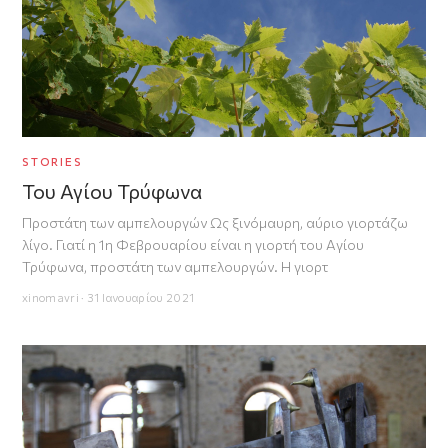
STORIES
Του Αγίου Τρύφωνα
Προστάτη των αμπελουργών Ως ξινόμαυρη, αύριο γιορτάζω
λίγο. Γιατί η 1η Φεβρουαρίου είναι η γιορτή του Αγίου
Τρύφωνα, προστάτη των αμπελουργών. Η γιορτ
xinomavri · 31 Ιανουαρίου 2021