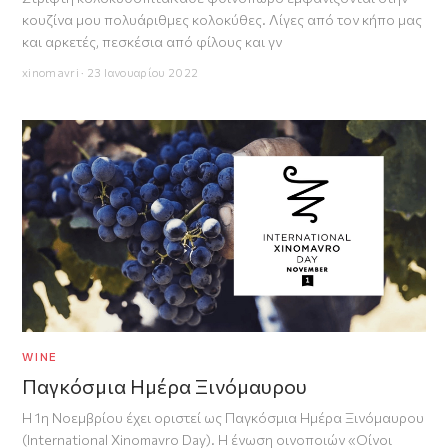
κουζίνα μου πολυάριθμες κολοκύθες. Λίγες από τον κήπο μας
και αρκετές, πεσκέσια από φίλους και γν
xinomavri · 23 Ιανουαρίου 2022
WINE
Παγκόσμια Ημέρα Ξινόμαυρου
Η 1η Νοεμβρίου έχει οριστεί ως Παγκόσμια Ημέρα Ξινόμαυρου
(International Xinomavro Day). Η ένωση οινοποιών «Οίνοι