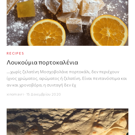
RECIPES
Λουκούμια πορτοκαλένια
...χωρίς ζελατίνη Μοσχοβολάνε πορτοκάλι, δεν περιέχουν
ίχνος χρώματος, αρώματος ή ζελατίνη. Είναι πεντανόστιμα και
αν και χρονοβόρα, η συνταγή δεν έχ
xinomavri · 15 Δεκεμβρίου 2020