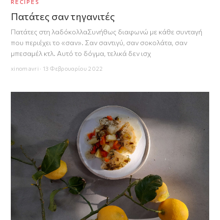
RECIPES
Πατάτες σαν τηγανιτές
Πατάτες στη λαδόκολλαΣυνήθως διαφωνώ με κάθε συνταγή
που περιέχει το «σαν». Σαν σαντιγύ, σαν σοκολάτα, σαν
μπεσαμέλ κτλ. Αυτό το δόγμα, τελικά δεν ισχ
xinomavri · 13 Φεβρουαρίου 2022