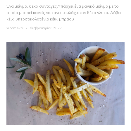
Ένα μείγμα, δέκα συνταγές!Υπάρχει ένα μαγικό μείγμα με το
οποίο μπορεί κανείς να κάνει τουλάχιστον δέκα γλυκά. Λάβα
κέικ, υπερσοκολατένιο κέικ, μπράου
xinomavri · 25 Φεβρουαρίου 2022