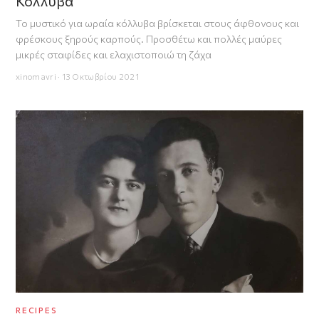
Κόλλυβα
Το μυστικό για ωραία κόλλυβα βρίσκεται στους άφθονους και
φρέσκους ξηρούς καρπούς. Προσθέτω και πολλές μαύρες
μικρές σταφίδες και ελαχιστοποιώ τη ζάχα
xinomavri · 13 Οκτωβρίου 2021
RECIPES