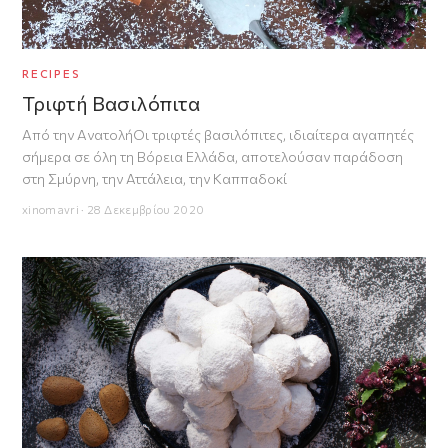
RECIPES
Τριφτή Βασιλόπιτα
Από την ΑνατολήΟι τριφτές βασιλόπιτες, ιδιαίτερα αγαπητές
σήμερα σε όλη τη Βόρεια Ελλάδα, αποτελούσαν παράδοση
στη Σμύρνη, την Αττάλεια, την Καππαδοκί
xinomavri · 28 Δεκεμβρίου 2020