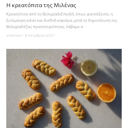
Η κρεατόπιτα της Μιλένας
Κρεατόπιτα από το ΒελιγράδιΕπειδή, όπως φαντάζεστε, η
ξινόμαυρη κάνει και διεθνή καριέρα, μετά τη δημοσίευση της
Βελιγραδέζας πρασοτυρόπιτας, λάβαμε α
xinomavri · 6 Οκτωβρίου 2021