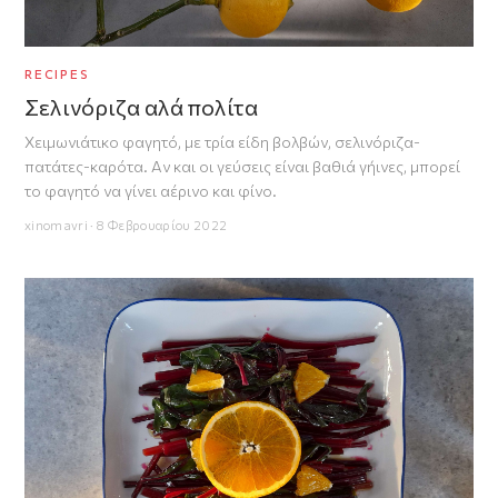
RECIPES
Σελινόριζα αλά πολίτα
Xειμωνιάτικο φαγητό, με τρία είδη βολβών, σελινόριζα-
πατάτες-καρότα. Αν και οι γεύσεις είναι βαθιά γήινες, μπορεί
το φαγητό να γίνει αέρινο και φίνο.
xinomavri · 8 Φεβρουαρίου 2022