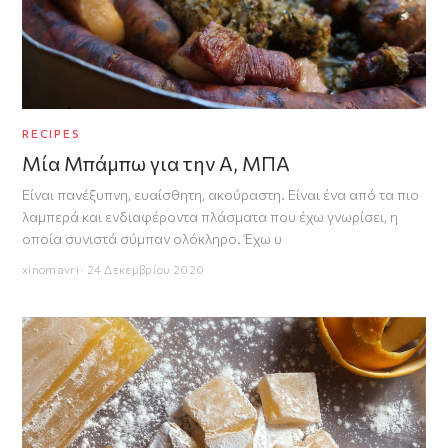
RECIPES
Μία Mπάμπω για την Α, ΜΠΑ
Είναι πανέξυπνη, ευαίσθητη, ακούραστη. Είναι ένα από τα πιο
λαμπερά και ενδιαφέροντα πλάσματα που έχω γνωρίσει, η
οποία συνιστά σύμπαν ολόκληρο. Έχω υ
xinomavri · 24 Δεκεμβρίου 2020