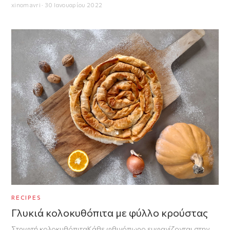
xinomavri · 30 Ιανουαρίου 2022
RECIPES
Γλυκιά κολοκυθόπιτα με φύλλο κρούστας
Στριφτή κολοκυθόπιταΚάθε φθινόπωρο εμφανίζονται στην