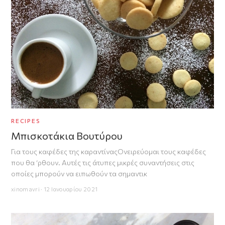
RECIPES
Μπισκοτάκια Βουτύρου
Για τους καφέδες της καραντίναςΟνειρεύομαι τους καφέδες
που θα ‘ρθουν. Αυτές τις άτυπες μικρές συναντήσεις στις
οποίες μπορούν να ειπωθούν τα σημαντικ
xinomavri · 12 Ιανουαρίου 2021