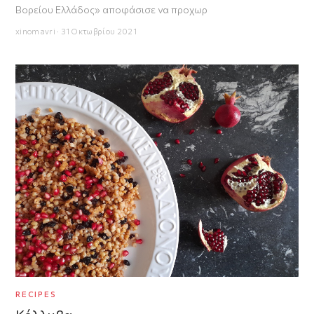
Βορείου Ελλάδος» αποφάσισε να προχωρ
xinomavri · 31 Οκτωβρίου 2021
RECIPES