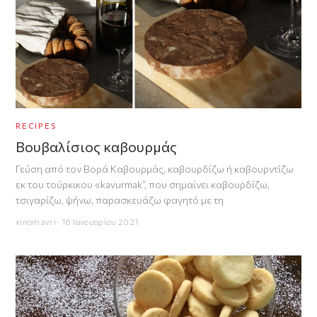
RECIPES
Βουβαλίσιος καβουρμάς
Γεύση από τον Βορά Καβουρμάς, καβουρδίζω ή καβουρντίζω
εκ του τούρκικου «kavurmak”, που σημαίνει καβουρδίζω,
τσιγαρίζω, ψήνω, παρασκευάζω φαγητό με τη
xinomavri · 16 Ιανουαρίου 2021