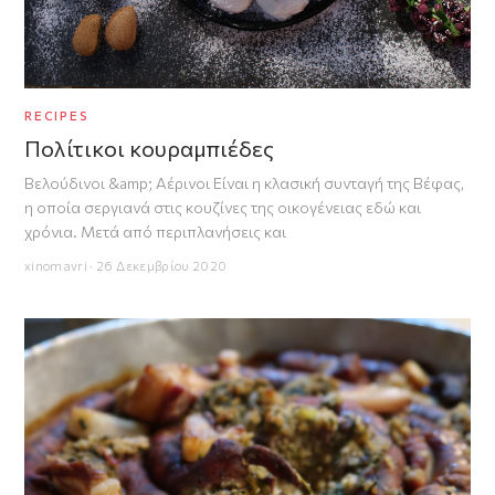
RECIPES
Πολίτικοι κουραμπιέδες
Βελούδινοι &amp; Αέρινοι Είναι η κλασική συνταγή της Βέφας,
η οποία σεργιανά στις κουζίνες της οικογένειας εδώ και
χρόνια. Μετά από περιπλανήσεις και
xinomavri · 26 Δεκεμβρίου 2020