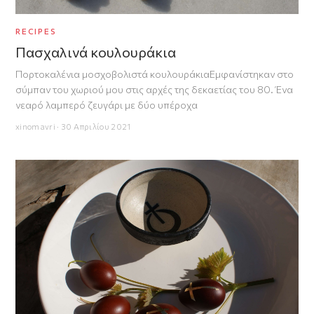
RECIPES
Πασχαλινά κουλουράκια
Πορτοκαλένια μοσχοβολιστά κουλουράκιαΕμφανίστηκαν στο
σύμπαν του χωριού μου στις αρχές της δεκαετίας του 80. Ένα
νεαρό λαμπερό ζευγάρι με δύο υπέροχα
xinomavri · 30 Απριλίου 2021