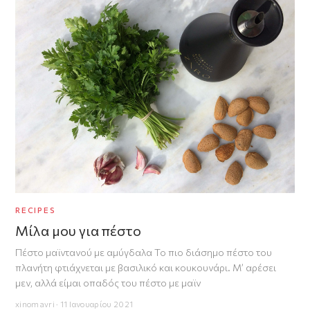
RECIPES
Μίλα μου για πέστο
Πέστο μαϊντανού με αμύγδαλα Το πιο διάσημο πέστο του
πλανήτη φτιάχνεται με βασιλικό και κουκουνάρι. Μ’ αρέσει
μεν, αλλά είμαι οπαδός του πέστο με μαϊν
xinomavri · 11 Ιανουαρίου 2021