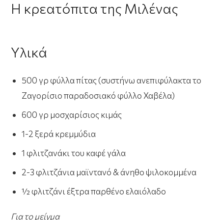
Η κρεατόπιτα της Μιλένας
Υλικά
500 γρ φύλλα πίτας (συστήνω ανεπιφύλακτα το
Ζαγορίσιο παραδοσιακό φύλλο Χαβέλα)
600 γρ μοσχαρίσιος κιμάς
1-2 ξερά κρεμμύδια
1 φλιτζανάκι του καφέ γάλα
2-3 φλιτζάνια μαϊντανό & άνηθο ψιλοκομμένα
½ φλιτζάνι έξτρα παρθένο ελαιόλαδο
Για το μείγμα