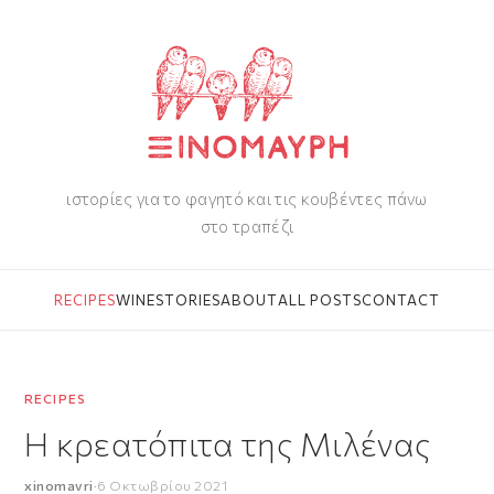
ιστορίες για το φαγητό και τις κουβέντες πάνω
στο τραπέζι
RECIPES
WINE
STORIES
ABOUT
ALL POSTS
CONTACT
RECIPES
Η κρεατόπιτα της Μιλένας
xinomavri
·
6 Οκτωβρίου 2021