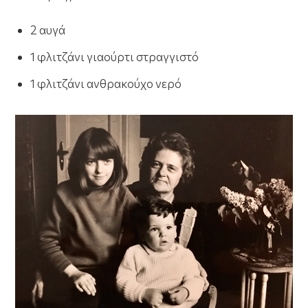
2 αυγά
1 φλιτζάνι γιαούρτι στραγγιστό
1 φλιτζάνι ανθρακούχο νερό