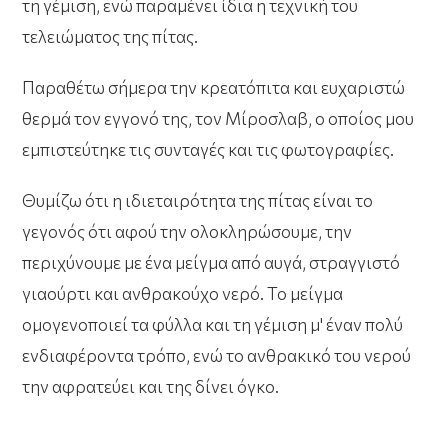
τη γέμιση, ενώ παραμένει ίδια η τεχνική του
τελειώματος της πίτας.
Παραθέτω σήμερα την κρεατόπιτα και ευχαριστώ
θερμά τον εγγονό της, τον Μίροσλαβ, ο οποίος μου
εμπιστεύτηκε τις συνταγές και τις φωτογραφίες.
Θυμίζω ότι η ιδιεταιρότητα της πίτας είναι το
γεγονός ότι αφού την ολοκληρώσουμε, την
περιχύνουμε με ένα μείγμα από αυγά, στραγγιστό
γιαούρτι και ανθρακούχο νερό. Το μείγμα
ομογενοποιεί τα φύλλα και τη γέμιση μ' έναν πολύ
ενδιαφέροντα τρόπο, ενώ το ανθρακικό του νερού
την αφρατεύει και της δίνει όγκο.