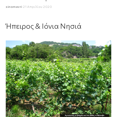
xinomavri
·
21 Απριλίου 2020
Ήπειρος & Ιόνια Νησιά