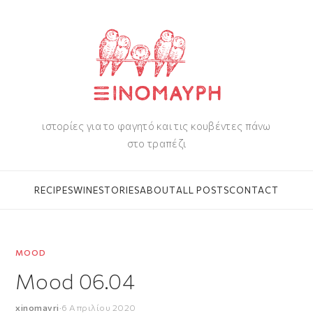
ιστορίες για το φαγητό και τις κουβέντες πάνω
στο τραπέζι
RECIPES
WINE
STORIES
ABOUT
ALL POSTS
CONTACT
MOOD
Mood 06.04
xinomavri
·
6 Απριλίου 2020