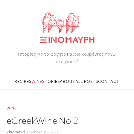
ιστορίες για το φαγητό και τις κουβέντες πάνω
στο τραπέζι
RECIPES
WINE
STORIES
ABOUT
ALL POSTS
CONTACT
WINE
eGreekWine No 2
xinomavri
·
13 Απριλίου 2020