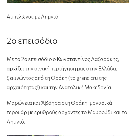
Αμπελώνας με Λημνιό
2ο επεισόδιο
Με το 2ο επεισόδιο ο Κωνσταντίνος Λαζαράκης,
αρχίζει την οινική περιήγηση μας στην Ελλάδα,
ξεκινώντας από τη Θράκη (τα grand cru της
αρχαιότητας!) και την Ανατολική Μακεδονία.
Μαρώνεια και Άβδηρα στη Θράκη, μοναδικά
τερουάρ με ερυθρούς άρχοντες το Μαυρούδι και το
Λημνιό.