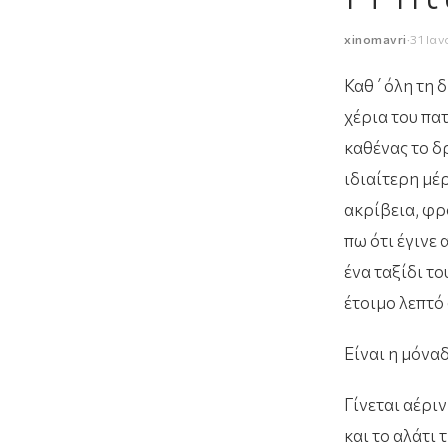
xinomavri
·
31 Ια
Καθ΄όλη τη δ
χέρια του πα
καθένας το δρ
ιδιαίτερη μέ
ακρίβεια, φρ
πω ότι έγινε
ένα ταξίδι τ
έτοιμο λεπτό
Είναι η μόναδ
Γίνεται αέρι
και το αλάτι