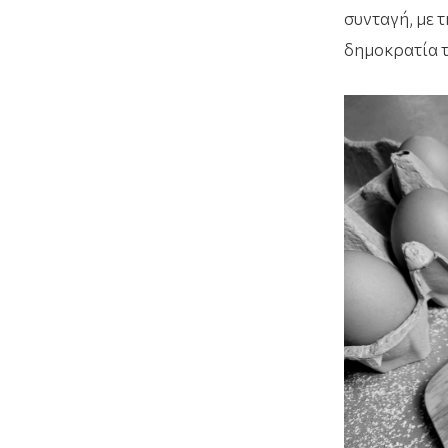
συνταγή, με 
δημοκρατία τ