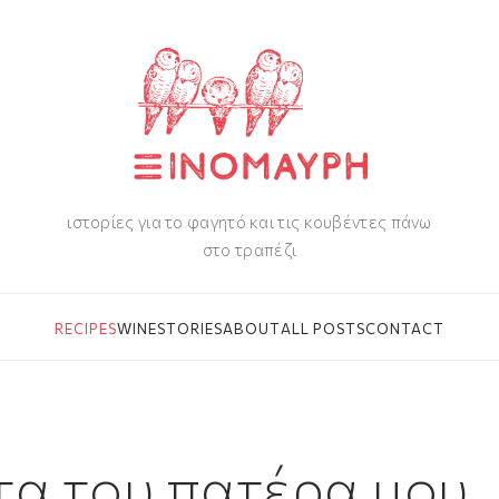
ιστορίες για το φαγητό και τις κουβέντες πάνω
στο τραπέζι
RECIPES
WINE
STORIES
ABOUT
ALL POSTS
CONTACT
τα του πατέρα μου