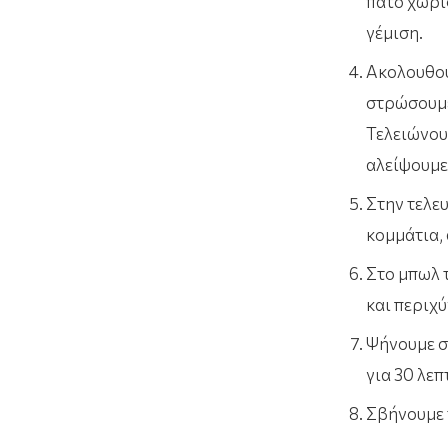
πάτο χωρί
γέμιση.
Ακολουθού
στρώσουμε
Τελειώνου
αλείψουμε 
Στην τελευ
κομμάτια,
Στο μπωλ 
και περιχύ
Ψήνουμε σ
για 30 λεπ
Σβήνουμε 