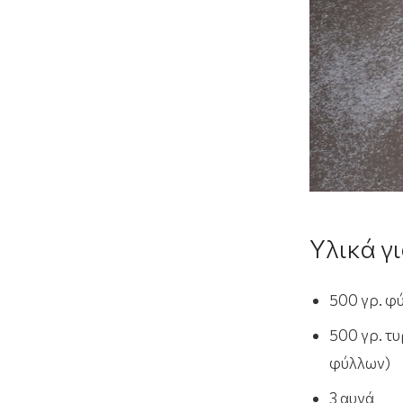
Υλικά γ
500 γρ. φύ
500 γρ. τυ
φύλλων)
3 αυγά