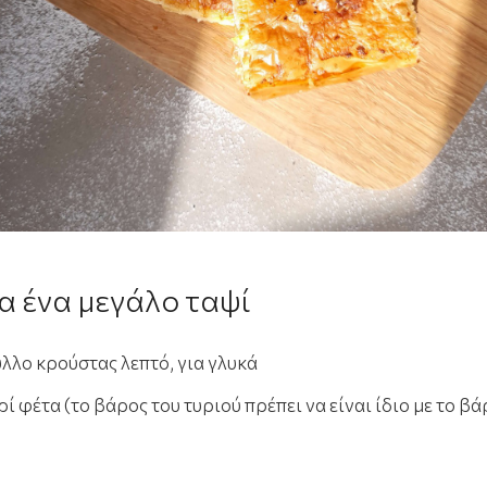
ια ένα μεγάλο ταψί
λλο κρούστας λεπτό, για γλυκά
ρί φέτα (το βάρος του τυριού πρέπει να είναι ίδιο με το β