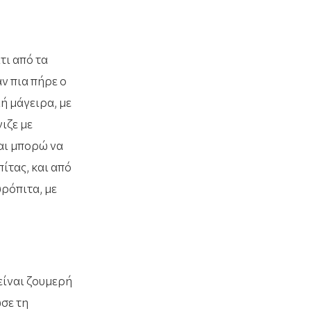
τι από τα
ν πια πήρε ο
λή μάγειρα, με
ιζε με
και μπορώ να
ίτας, και από
υρόπιτα, με
είναι ζουμερή
ωσε τη