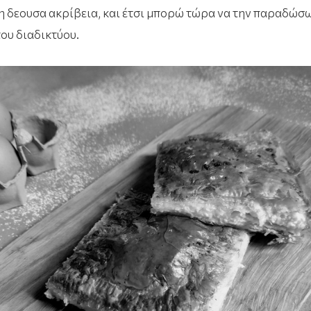
τη δεουσα ακρίβεια, και έτσι μπορώ τώρα να την παραδώσ
ου διαδικτύου.