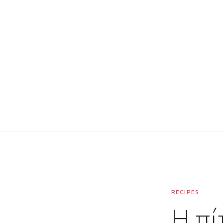
RECIPES
Η πί