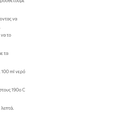
 προσθέτουμε
οντας να
.
 να το
ε τα
 100 ml νερό
στους 190ο C
 λεπτά.