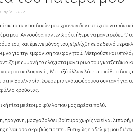
νουαρίου 2022
ιάρκεια των παιδικών μου χρόνων δεν ευτύχισα να φάω κά
τέρα μου. Αγνοούσα παντελώς ότι ήξερε να μαγειρεύει. Ότα
όμο του, και έμεινε μόνος του, εξελίχθηκε σε δεινό μερακ
ριμνα για την εμφάνιση του φαγητού. Μετρούσε και υπολόγ
όντιζε με εμμονή τα ελάχιστα μαγειρικά του γκατζετάκια 
 ακόμη πιο καλοφαγάς. Μεταξύ άλλων λάτρευε κάθε είδους π
ου στην Βουλγαρία, έφερε μια ενδιαφέρουσα συνταγή για τ
 φύλλο κρούστας.
ική πίτα με έτοιμο φύλλο που μας αρέσει πολύ.
νη, τραγανη, μοσχοβολάει βούτυρο χωρίς να είναι λιπαρή, 
 της είναι όσο ακριβώς πρέπει. Ευτυχώς η αδελφή μου διέσ