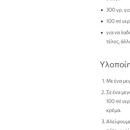
300 γρ. γι
100 ml νε
για να λα
τέλος, άλλ
Υλοποί
Με ένα με
Σε ένα μεγ
100 ml νερ
κρέμα.
Αλείφουμε