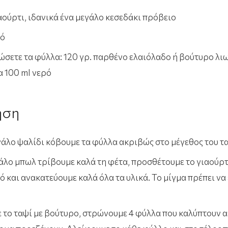
αούρτι, ιδανικά ένα μεγάλο κεσεδάκι πρόβειο
ρό
δώσετε τα φύλλα: 120 γρ. παρθένο ελαιόλαδο ή βούτυρο λι
α 100 ml νερό
ηση
γάλο ψαλίδι κόβουμε τα φύλλα ακριβώς στο μέγεθος του τ
άλο μπωλ τρίβουμε καλά τη φέτα, προσθέτουμε το γιαούρτι
ό και ανακατεύουμε καλά όλα τα υλικά. Το μίγμα πρέπει να 
 το ταψί με βούτυρο, στρώνουμε 4 φύλλα που καλύπτουν 