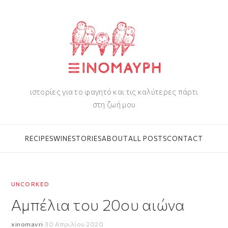
ιστορίες για το φαγητό και τις καλύτερες πάρτι
στη ζωή μου
RECIPES
WINE
STORIES
ABOUT
ALL POSTS
CONTACT
UNCORKED
Αμπέλια του 20ου αιώνα
xinomavri
·
30 Απριλίου 2020