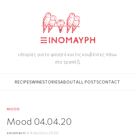
ιστορίες για το φαγητό και τις κουβέντες πάνω
στο τραπέζι
RECIPES
WINE
STORIES
ABOUT
ALL POSTS
CONTACT
MOOD
Mood 04.04.20
xinomavri
·
4 Απριλίου 2020