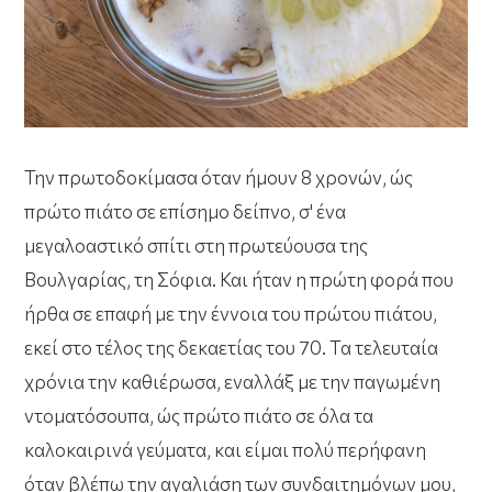
Την πρωτοδοκίμασα όταν ήμουν 8 χρονών, ώς
πρώτο πιάτο σε επίσημο δείπνο, σ' ένα
μεγαλοαστικό σπίτι στη πρωτεύουσα της
Βουλγαρίας, τη Σόφια. Και ήταν η πρώτη φορά που
ήρθα σε επαφή με την έννοια του πρώτου πιάτου,
εκεί στο τέλος της δεκαετίας του 70. Τα τελευταία
χρόνια την καθιέρωσα, εναλλάξ με την παγωμένη
ντοματόσουπα, ώς πρώτο πιάτο σε όλα τα
καλοκαιρινά γεύματα, και είμαι πολύ περήφανη
όταν βλέπω την αγαλιάση των συνδαιτημόνων μου,