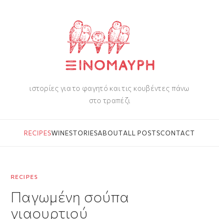
ιστορίες για το φαγητό και τις κουβέντες πάνω
στο τραπέζι
RECIPES
WINE
STORIES
ABOUT
ALL POSTS
CONTACT
RECIPES
Παγωμένη σούπα
γιαουρτιού