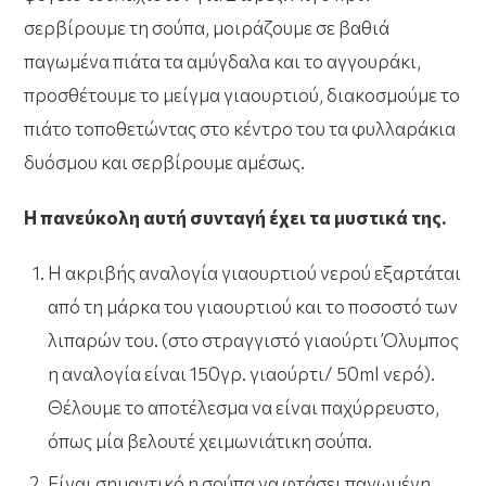
σερβίρουμε τη σούπα, μοιράζουμε σε βαθιά
παγωμένα πιάτα τα αμύγδαλα και το αγγουράκι,
προσθέτουμε το μείγμα γιαουρτιού, διακοσμούμε το
πιάτο τοποθετώντας στο κέντρο του τα φυλλαράκια
δυόσμου και σερβίρουμε αμέσως.
Η πανεύκολη αυτή συνταγή έχει τα μυστικά της.
Η ακριβής αναλογία γιαουρτιού νερού εξαρτάται
από τη μάρκα του γιαουρτιού και το ποσοστό των
λιπαρών του. (στο στραγγιστό γιαούρτι Όλυμπος
η αναλογία είναι 150γρ. γιαούρτι/ 50ml νερό).
Θέλουμε το αποτέλεσμα να είναι παχύρρευστο,
όπως μία βελουτέ χειμωνιάτικη σούπα.
Είναι σημαντικό η σούπα να φτάσει παγωμένη