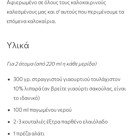
Αφιερωμένο σε όλους τους καλοκαιρινούς
καλεσμένους μας και σ' αυτούς που περιμένουμε τα
επόμενα καλοκαίρια.
Υλικά
Για 2 άτομα (από 220 ml η κάθε μερίδα)
300 γρ. στραγγιστού γιαουρτιού τουλάχιστον
10% λιπαρά (αν βρείτε γιαούρτι σακούλας, είναι
το ιδανικό)
100 ml παγωμένου νερού
2-3 κουταλιές έξτρα παρθένο ελαιόλαδο
1 πρέζα αλάτι