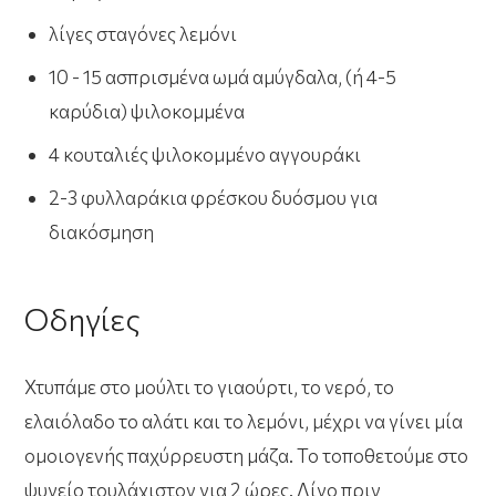
λίγες σταγόνες λεμόνι
10 - 15 ασπρισμένα ωμά αμύγδαλα, (ή 4-5
καρύδια) ψιλοκομμένα
4 κουταλιές ψιλοκομμένο αγγουράκι
2-3 φυλλαράκια φρέσκου δυόσμου για
διακόσμηση
Οδηγίες
Χτυπάμε στο μούλτι το γιαούρτι, το νερό, το
ελαιόλαδο το αλάτι και το λεμόνι, μέχρι να γίνει μία
ομοιογενής παχύρρευστη μάζα. Το τοποθετούμε στο
ψυγείο τουλάχιστον για 2 ώρες. Λίγο πριν