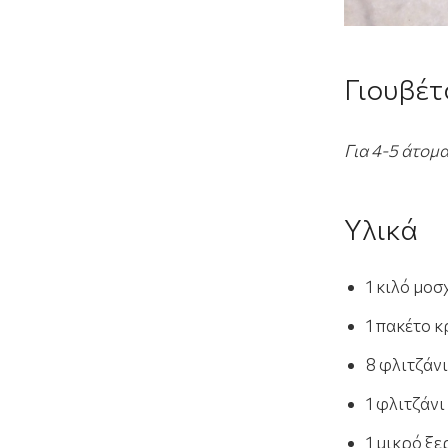
Γιουβέτ
Για 4-5 άτομ
Υλικά
1 κιλό μοσ
1 πακέτο 
8 φλιτζάνι
1 φλιτζάνι
1 μικρό ξε