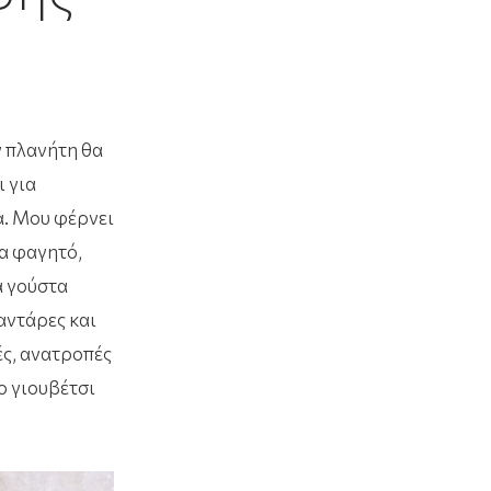
ν πλανήτη θα
ι για
α. Μου φέρνει
να φαγητό,
α γούστα
 αντάρες και
ές, ανατροπές
ο γιουβέτσι