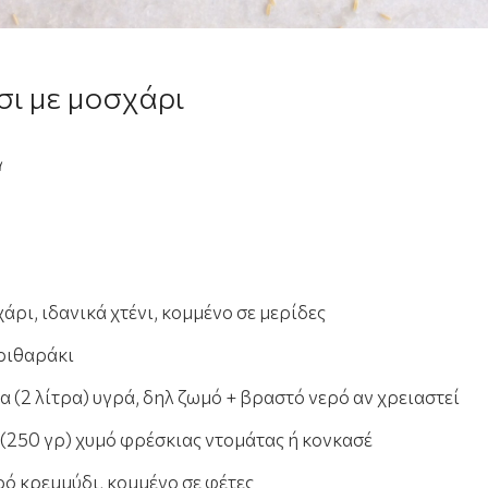
σι με μοσχάρι
α
χάρι, ιδανικά χτένι, κομμένο σε μερίδες
κριθαράκι
α (2 λίτρα) υγρά, δηλ ζωμό + βραστό νερό αν χρειαστεί
 (250 γρ) χυμό φρέσκιας ντομάτας ή κονκασέ
ρό κρεμμύδι, κομμένο σε φέτες