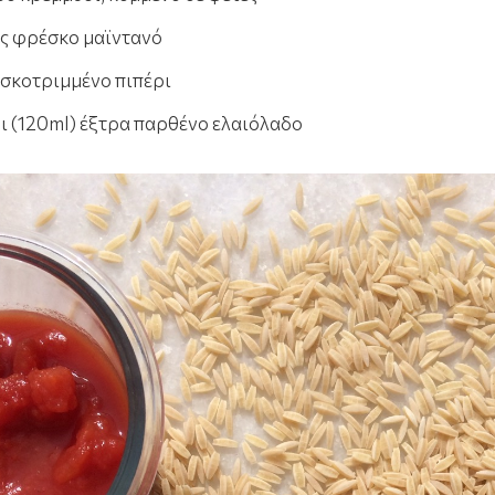
ές φρέσκο μαϊντανό
εσκοτριμμένο πιπέρι
ι (120ml) έξτρα παρθένο ελαιόλαδο