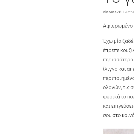
xinomavri
·
1 Απρ
Αφιερωμένο σ
Έχω μία ξαδέ
έπρεπε κουζιν
περισσότερα 
ίλιγγο και α
περιποιημένο,
ολονών, τις σ
φυσικά το πο
και επιγεύσε
σου στο κοινό