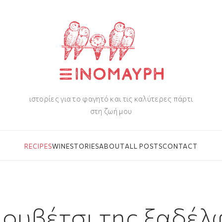
ιστορίες για το φαγητό και τις καλύτερες πάρτι
στη ζωή μου
RECIPES
WINE
STORIES
ABOUT
ALL POSTS
CONTACT
ιουβέτσι της ξαδέλ