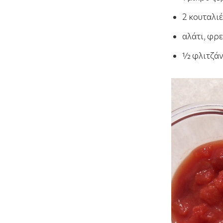
2 κουταλι
αλάτι, φρ
½ φλιτζάν