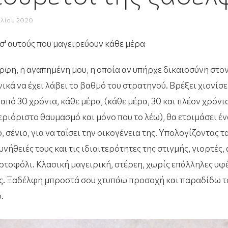
ιλίου 2020
' αυτούς που μαγειρεύουν κάθε μέρα
ρφη, η αγαπημένη μου, η οποία αν υπήρχε δικαιοσύνη στο
ικά να έχει λάβει το βαθμό του στρατηγού. Βρέξει χιονίσε
από 30 χρόνια, κάθε μέρα, (κάθε μέρα, 30 και πλέον χρόνι
περιόριστο θαυμασμό και μόνο που το λέω), θα ετοιμάσει έ
 σένιο, για να ταΐσει την οικογένεια της. Υπολογίζοντας τ
υνήθειές τους και τις ιδιαιτερότητες της στιγμής, γιορτές,
ρτοφόλι. Κλασική μαγειρική, στέρεη, χωρίς επάλληλες υφ
ις. Ξαδέλφη μπροστά σου χτυπάω προσοχή και παραδίδω τ
.