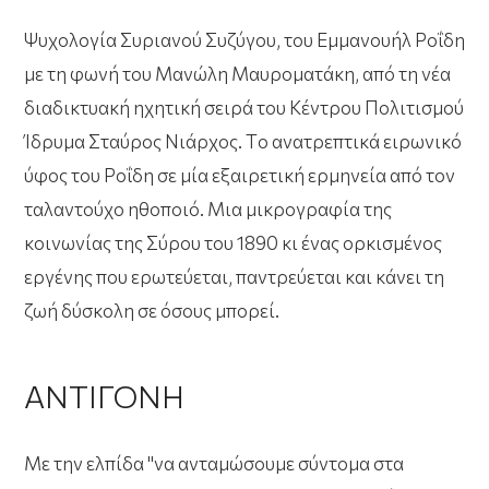
Ψυχολογία Συριανού Συζύγου, του Εμμανουήλ Ροΐδη
με τη φωνή του Μανώλη Μαυροματάκη, από τη
νέα
διαδικτυακή ηχητική σειρά
του Κέντρου Πολιτισμού
Ίδρυμα Σταύρος Νιάρχος. Τo ανατρεπτικά ειρωνικό
ύφος του Ροΐδη σε μία εξαιρετική ερμηνεία από τον
ταλαντούχο ηθοποιό. Μια μικρογραφία της
κοινωνίας της Σύρου του 1890 κι ένας ορκισμένος
εργένης που ερωτεύεται, παντρεύεται και κάνει τη
ζωή δύσκολη σε όσους μπορεί.
ΑΝΤΙΓΟΝΗ
Mε την ελπίδα "να ανταμώσουμε σύντομα στα