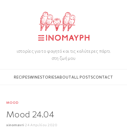
ιστορίες για το φαγητό και τις καλύτερες πάρτι
στη ζωή μου
RECIPES
WINE
STORIES
ABOUT
ALL POSTS
CONTACT
MOOD
Mood 24.04
xinomavri
·
24 Απριλίου 2020