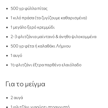
500 γρ φύλλα πίτας
1 κιλό πράσα (τα ζυγίζουμε καθαρισμένα)
1 μεγάλο ξερό κρεμμύδι
2-3 φλιτζάνια μαϊντανό & άνηθο ψιλοκομμένα
500 γρ φέτα ή καλαθάκι Λήμνου
1 αυγό
½ φλιτζάνι έξτρα παρθένο ελαιόλαδο
Για το μείγμα
2 αυγά
1 φλιτζάνι γιαούρτι στραγγιστό