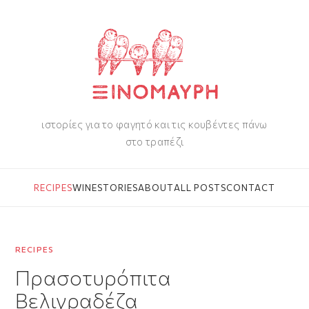
ιστορίες για το φαγητό και τις κουβέντες πάνω
στο τραπέζι
RECIPES
WINE
STORIES
ABOUT
ALL POSTS
CONTACT
RECIPES
Πρασοτυρόπιτα
Βελιγραδέζα