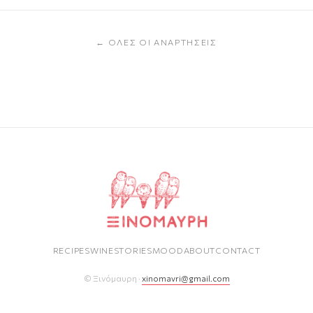
← ΌΛΕΣ ΟΙ ΑΝΑΡΤΉΣΕΙΣ
RECIPES
WINE
STORIES
MOOD
ABOUT
CONTACT
© Ξινόμαυρη ·
xinomavri@gmail.com