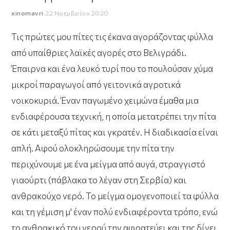
xinomavri
·
22 Νοεμβρίου 2020
Τις πρώτες μου πίτες τις έκανα αγοράζοντας φύλλα
από υπαίθριες λαϊκές αγορές στο Βελιγράδι.
Έπαιρνα και ένα λευκό τυρί που το πουλούσαν χύμα
μικροί παραγωγοί από γειτονικά αγροτικά
νοικοκυριά. Έναν παγωμένο χειμώνα έμαθα μια
ενδιαφέρουσα τεχνική, η οποία μετατρέπει την πίτα
σε κάτι μεταξύ πίτας και γκρατέν. Η διαδικασία είναι
απλή. Αφού ολοκληρώσουμε την πίτα την
περιχύνουμε με ένα μείγμα από αυγά, στραγγιστό
γιαούρτι (πάβλακα το λέγαν στη Σερβία) και
ανθρακούχο νερό. Το μείγμα ομογενοποιεί τα φύλλα
και τη γέμιση μ' έναν πολύ ενδιαφέροντα τρόπο, ενώ
το ανθρακικό του νερού την αφρατεύει και της δίνει