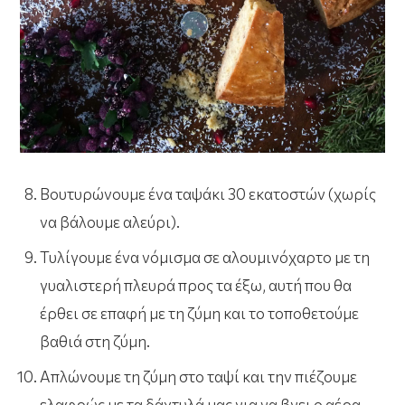
Βουτυρώνουμε ένα ταψάκι 30 εκατοστών (χωρίς
να βάλουμε αλεύρι).
Τυλίγουμε ένα νόμισμα σε αλουμινόχαρτο με τη
γυαλιστερή πλευρά προς τα έξω, αυτή που θα
έρθει σε επαφή με τη ζύμη και το τοποθετούμε
βαθιά στη ζύμη.
Απλώνουμε τη ζύμη στο ταψί και την πιέζουμε
ελαφρώς με τα δάχτυλά μας για να βγει ο αέρα