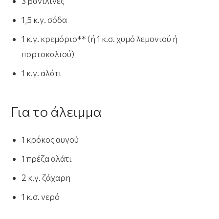
3 βανιλίνες
1,5 κ.γ. σόδα
1 κ.γ. κρεμόριο** (ή 1 κ.σ. χυμό λεμονιού ή
πορτοκαλιού)
1 κ.γ. αλάτι
Για το άλειμμα
1 κρόκος αυγού
1 πρέζα αλάτι
2 κ.γ. ζάχαρη
1 κ.σ. νερό