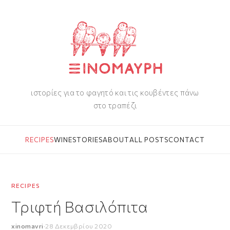
ιστορίες για το φαγητό και τις κουβέντες πάνω
στο τραπέζι
RECIPES
WINE
STORIES
ABOUT
ALL POSTS
CONTACT
RECIPES
Τριφτή Βασιλόπιτα
xinomavri
·
28 Δεκεμβρίου 2020