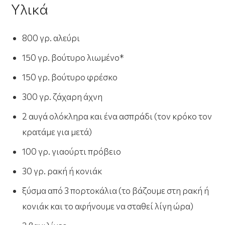
Υλικά
800 γρ. αλεύρι
150 γρ. βούτυρο λιωμένο*
150 γρ. βούτυρο φρέσκο
300 γρ. ζάχαρη άχνη
2 αυγά ολόκληρα και ένα ασπράδι (τον κρόκο τον
κρατάμε για μετά)
100 γρ. γιαούρτι πρόβειο
30 γρ. ρακή ή κονιάκ
ξύσμα από 3 πορτοκάλια (το βάζουμε στη ρακή ή
κονιάκ και το αφήνουμε να σταθεί λίγη ώρα)