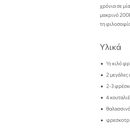
χρόνια σε μί
μακρινό 2008
τη φιλοσοφία
Υλικά
½ κιλό φρ
2 μεγάλες
2-3 φρέσκ
4 κουταλι
θαλασσινό
φρεσκοτρι