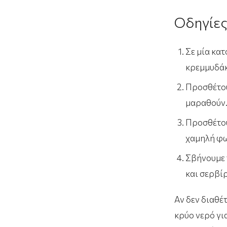
Οδηγίε
Σε μία κα
κρεμμυδάκι
Προσθέτουμ
μαραθούν
Προσθέτου
χαμηλή φω
Σβήνουμε 
και σερβί
Αν δεν διαθέ
κρύο νερό γι