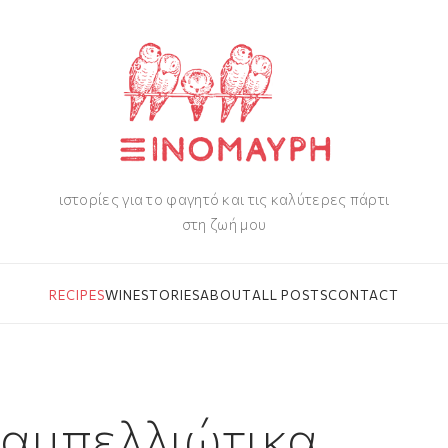
ιστορίες για το φαγητό και τις καλύτερες πάρτι
στη ζωή μου
RECIPES
WINE
STORIES
ABOUT
ALL POSTS
CONTACT
αμπελλιώτικα