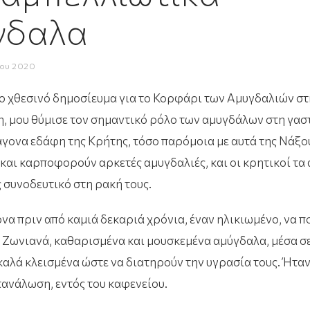
γδαλα
ου 2020
 χθεσινό δημοσίευμα για το
Κορφάρι των Αμυγδαλιών στ
η, μου θύμισε τον σημαντικό ρόλο των αμυγδάλων στη γασ
άγονα εδάφη της Κρήτης, τόσο παρόμοια με αυτά της Νάξο
αι καρποφορούν αρκετές αμυγδαλιές, και οι κρητικοί τα
ς συνοδευτικό στη ρακή τους.
να πριν από καμιά δεκαριά χρόνια, έναν ηλικιωμένο, να πο
 Ζωνιανά, καθαρισμένα και μουσκεμένα αμύγδαλα, μέσα σ
καλά κλεισμένα ώστε να διατηρούν την υγρασία τους. Ήτα
τανάλωση, εντός του καφενείου.