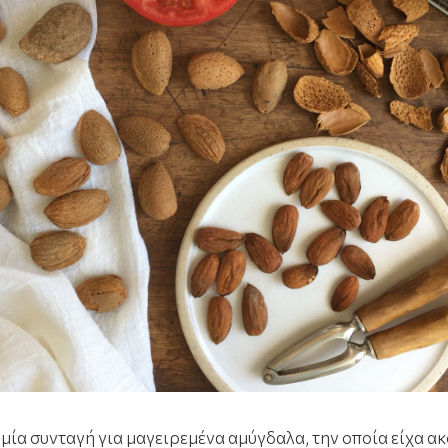
μία συνταγή για μαγειρεμένα αμύγδαλα, την οποία είχα ακ