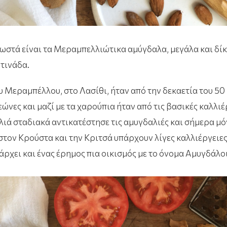
νωστά είναι τα Μεραμπελλιώτικα αμύγδαλα, μεγάλα και δίκ
ντινάδα.
υ Μεραμπέλλου, στο Λασίθι, ήταν από την δεκαετία του 5
ώνες και μαζί με τα χαρούπια ήταν από τις βασικές καλλιέ
λιά σταδιακά αντικατέστησε τις αμυγδαλιές και σήμερα μό
στον Κρούστα και την Κριτσά υπάρχουν λίγες καλλιέργειε
άρχει και ένας έρημος πια οικισμός με το όνομα Αμυγδάλοι