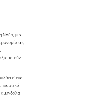
η Νάξο
, μία
τρονομία της
υ,
 αξιοποιούν
υλάει σ' ένα
ε πλαστικά
ν αμύγδαλα