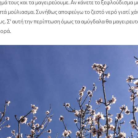
μά τους και τα μαγειρεύουμε. Αν κάνετε το ξεφλούδισμα με
πτά μούλιασμα. Συνήθως αποφεύγω το ζεστό νερό γιατί χά
ς. Σ' αυτή την περίπτωση όμως τα αμύγδαλα θα μαγειρευτ
φορά.