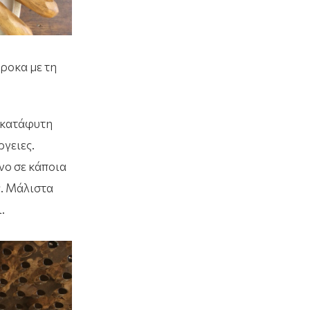
ροκα με τη
0 κατάφυτη
ργειες.
νο σε κάποια
ς. Μάλιστα
.