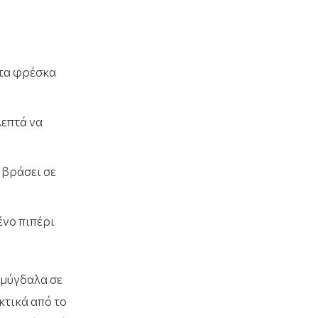
 τα φρέσκα
λεπτά να
 βράσει σε
ένο πιπέρι
αμύγδαλα σε
κτικά από το