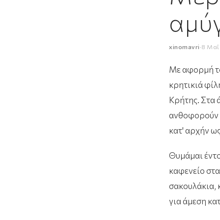
αμύ
xinomavri
·
8 Μαΐ
Με αφορμή το
κρητικιά φίλ
Κρήτης. Στα 
ανθοφορούν κ
κατ' αρχήν ω
Θυμάμαι έντο
καφενείο στα
σακουλάκια, 
για άμεση κα