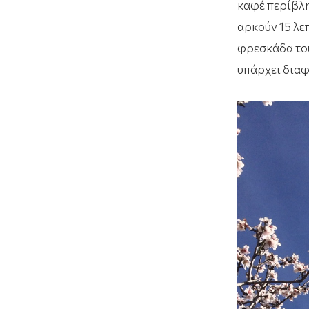
καφέ περίβλη
αρκούν 15 λε
φρεσκάδα του
υπάρχει δια