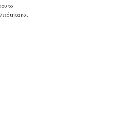
άου το
λιτότητα και