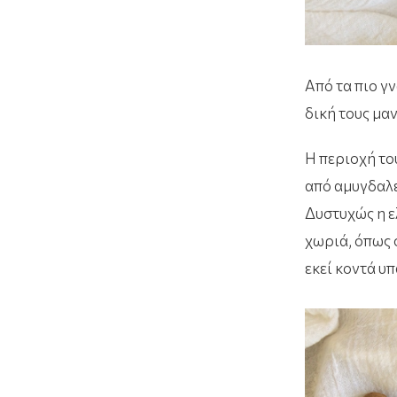
Από τα πιο γ
δική τους μα
Η περιοχή το
από αμυγδαλε
Δυστυχώς η ε
χωριά, όπως 
εκεί κοντά υπ