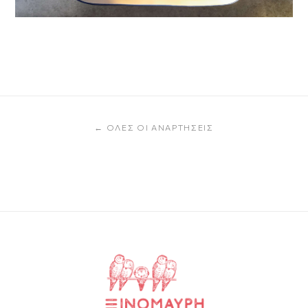
← ΌΛΕΣ ΟΙ ΑΝΑΡΤΉΣΕΙΣ