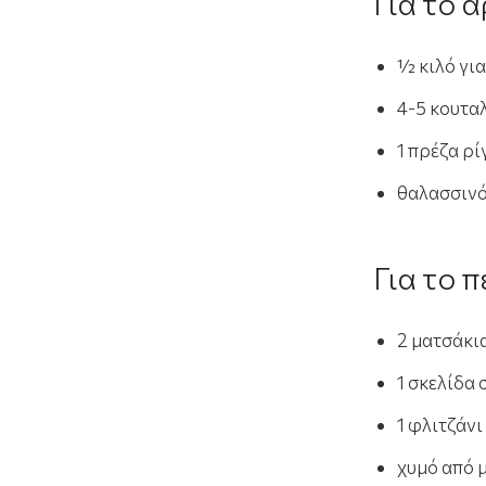
Για το 
½ κιλό γι
4-5 κουτα
1 πρέζα ρ
θαλασσινό
Για το 
2 ματσάκι
1 σκελίδα
1 φλιτζάν
χυμό από 