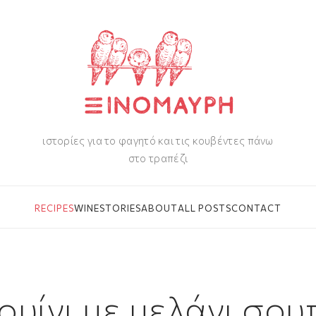
ιστορίες για το φαγητό και τις κουβέντες πάνω
στο τραπέζι
RECIPES
WINE
STORIES
ABOUT
ALL POSTS
CONTACT
ουίνι με μελάνι σου