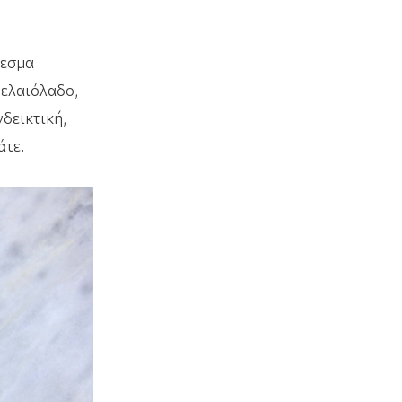
λεσμα
 ελαιόλαδο,
νδεικτική,
άτε.