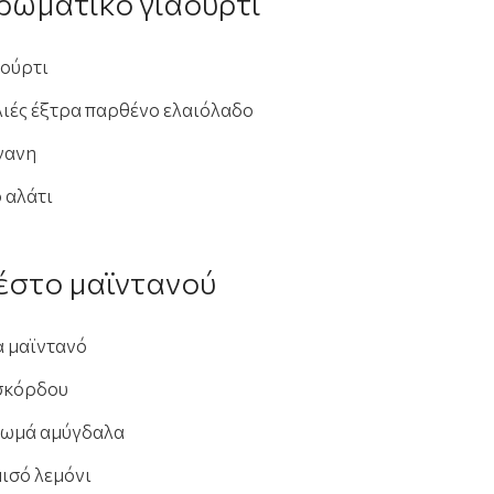
αρωματικό γιαούρτι
αούρτι
λιές έξτρα παρθένο ελαιόλαδο
ίγανη
 αλάτι
πέστο μαϊντανού
α μαϊντανό
 σκόρδου
ι ωμά αμύγδαλα
μισό λεμόνι