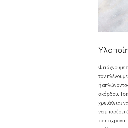
Υλοποί
Φτιάχνουμε π
τον πλένουμε
ή απλώνοντας
σκόρδου. Τοπ
χρειάζεται ν
να μπορέσει 
ταυτόχρονα τ