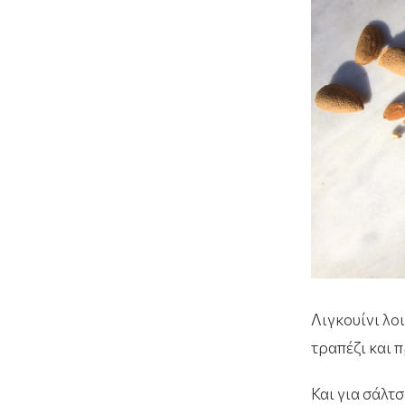
Λιγκουίνι λο
τραπέζι και π
Και για σάλτσ