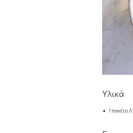
Υλικά
1 πακέτο Λ