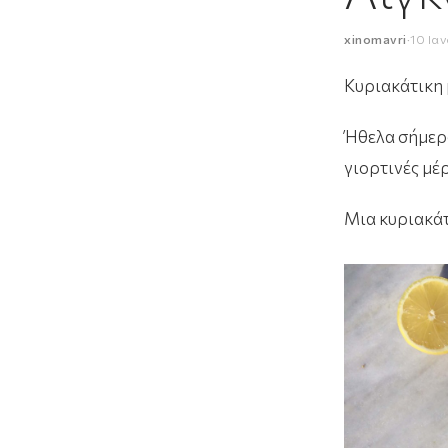
xinomavri
·
10 Ια
Κυριακάτικη
Ήθελα σήμερα 
γιορτινές μέ
Μια κυριακά