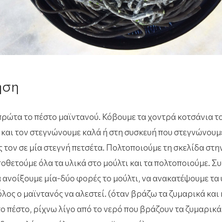
ηση
ρώτα το πέστο μαϊντανού. Κόβουμε τα χοντρά κοτσάνια το
 και τον στεγνώνουμε καλά ή στη συσκευή που στεγνώνουμε
 τον σε μία στεγνή πετσέτα. Πολτοποιούμε τη σκελίδα στη
οθετούμε όλα τα υλικά στο μούλτι και τα πολτοποιούμε. Σ
α ανοίξουμε μία-δύο φορές το μούλτι, να ανακατέψουμε τα 
όλος ο μαϊντανός να αλεστεί. (όταν βράζω τα ζυμαρικά και
ο πέστο, ρίχνω λίγο από το νερό που βράζουν τα ζυμαρικά