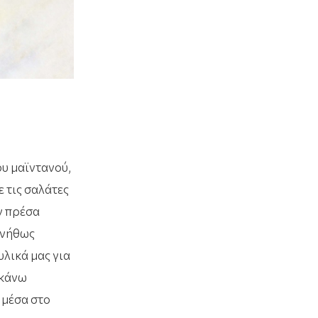
υ μαϊντανού,
 τις σαλάτες
ν πρέσα
υνήθως
υλικά μας για
 κάνω
 μέσα στο