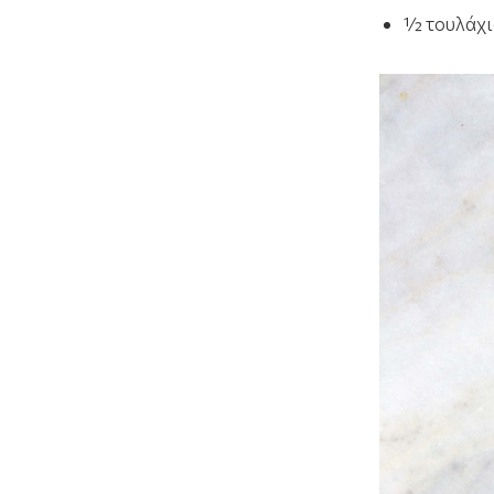
½ τουλάχι