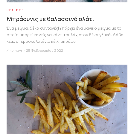
RECIPES
Μπράουνις με θαλασσινό αλάτι
Ένα μείγμα, δέκα συνταγές!Υπάρχει ένα μαγικό μείγμα με το
οποίο μπορεί κανείς να κάνει τουλάχιστον δέκα γλυκά. Λάβα
κέικ, υπερσοκολατένιο κέικ, μπράου
xinomavri · 25 Φεβρουαρίου 2022