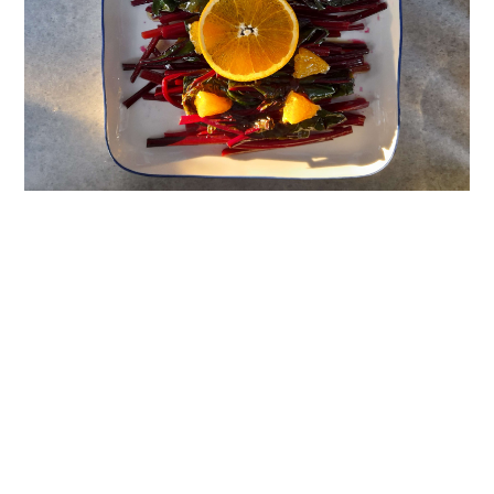
RECIPES
Μίσχοι και παντζαρόφυλλα
Βραστή σαλάτα με πορτοκάλιΕίναι χάρμα οφθαλμών. Τόσο οι
μίσχοι όσο και τα φύλλα του παντζαριού έχουν πρώτα απ’ όλα
εικαστικό ενδιαφέρον. Το σπάνιο σχή
xinomavri · 5 Φεβρουαρίου 2022