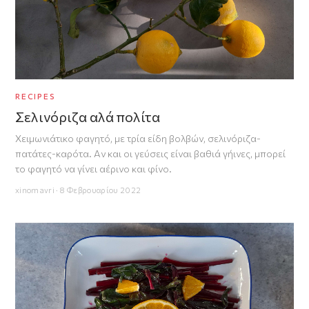
RECIPES
Σελινόριζα αλά πολίτα
Xειμωνιάτικο φαγητό, με τρία είδη βολβών, σελινόριζα-
πατάτες-καρότα. Αν και οι γεύσεις είναι βαθιά γήινες, μπορεί
το φαγητό να γίνει αέρινο και φίνο.
xinomavri · 8 Φεβρουαρίου 2022