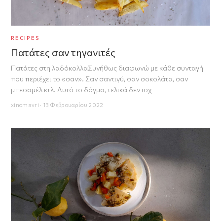
RECIPES
Πατάτες σαν τηγανιτές
Πατάτες στη λαδόκολλαΣυνήθως διαφωνώ με κάθε συνταγή
που περιέχει το «σαν». Σαν σαντιγύ, σαν σοκολάτα, σαν
μπεσαμέλ κτλ. Αυτό το δόγμα, τελικά δεν ισχ
xinomavri · 13 Φεβρουαρίου 2022